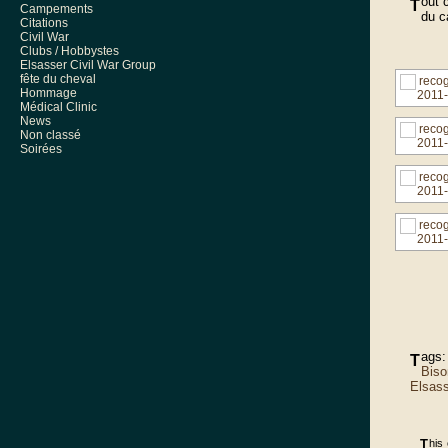
out 
T
Campements
du c
Citations
Civil War
Clubs / Hobbystes
Elsasser Civil War Group
fête du cheval
Hommage
Médical Clinic
News
Non classé
Soirées
ags
T
Biso
Elsas
This