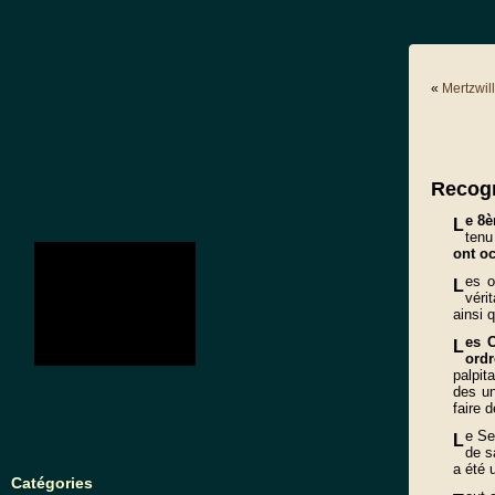
«
Mertzwil
Recog
e 8è
L
tenu
no images were found
ont o
es o
L
véri
ainsi 
es C
L
ordr
palpit
des un
faire 
e Se
L
de s
a été u
Catégories