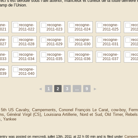
ceci s’est déroulé sous l’œil attentif, malicieux et curieux de la toute dernière
amp de l’Union.
◄
1
2
3
...
9
►
:
5th US Cavalry
,
Campements
,
Cononel François Le Carat
,
cow-boy
,
Ferm
ns
,
Général Virgil (CS)
,
Louisiana Artillerie
,
Nord et Sud
,
Old Timer
,
Rebels
s
,
Yankee
 entry was posted on mercredi, juillet 13th, 2011 at 22 h 00 min and is filed under
Campem