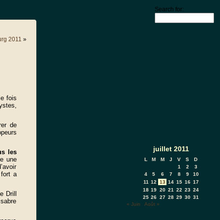
Search for:
urg 2011
»
e fois
ystes,
rer de
ppeurs
juillet 2011
us les
re une
L
M
M
J
V
S
D
’avoir
1
2
3
fort a
4
5
6
7
8
9
10
11
12
13
14
15
16
17
18
19
20
21
22
23
24
 Drill
25
26
27
28
29
30
31
 sabre
« Juin
Août »