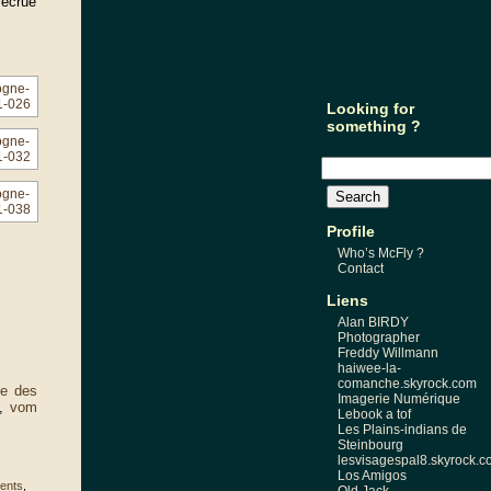
 recrue
Looking for
something ?
Profile
Who’s McFly ?
Contact
Liens
Alan BIRDY
Photographer
Freddy Willmann
haiwee-la-
comanche.skyrock.com
e des
Imagerie Numérique
,
vom
Lebook a tof
Les Plains-indians de
Steinbourg
lesvisagespal8.skyrock.
Los Amigos
ents
,