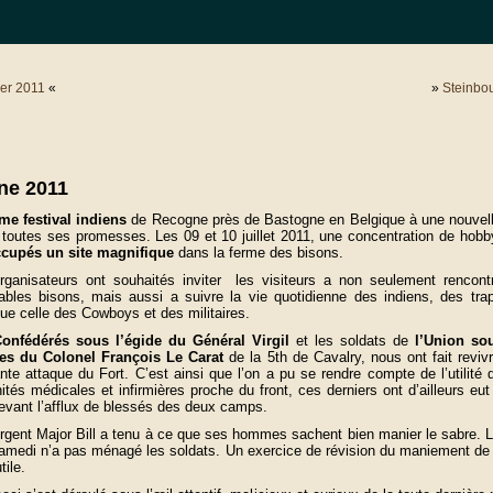
ler 2011
«
»
Steinbo
ne 2011
me festival indiens
de Recogne près de Bastogne en Belgique à une nouvell
 toutes ses promesses. Les 09 et 10 juillet 2011, une concentration de hobb
ccupés un site magnifique
dans la ferme des bisons.
rganisateurs ont souhaités inviter les visiteurs a non seulement rencont
tables bisons, mais aussi a suivre la vie quotidienne des indiens, des tra
que celle des Cowboys et des militaires.
onfédérés sous l’égide du Général Virgil
et les soldats de
l’Union so
es du Colonel François Le Carat
de la 5th de Cavalry, nous ont fait reviv
ante attaque du Fort. C’est ainsi que l’on a pu se rendre compte de l’utilité d
ités médicales et infirmières proche du front, ces derniers ont d’ailleurs eut 
devant l’afflux de blessés des deux camps.
rgent Major Bill a tenu à ce que ses hommes sachent bien manier le sabre. Le
amedi n’a pas ménagé les soldats. Un exercice de révision du maniement de
tile.