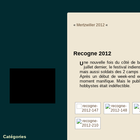
«
Mertzwiller 2012
«
Recogne 2012
ne nouvelle fois du côté de 
U
juillet dernier, le festival in
no images were found
mais aussi soldats des 2 camps 
Après un début de week-end ens
moment manifique. Mais le publ
hobbystes était indéfectible.
Catégories