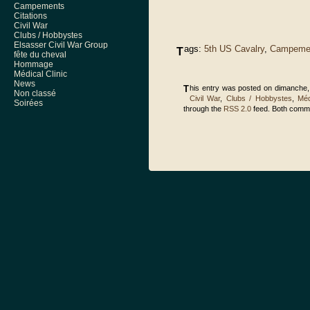
Campements
Citations
Civil War
Clubs / Hobbystes
Elsasser Civil War Group
ags:
5th US Cavalry
,
Campeme
T
fête du cheval
Hommage
Médical Clinic
News
This entry was posted on dimanche, 
Non classé
Civil War
,
Clubs / Hobbystes
,
Méd
Soirées
through the
RSS 2.0
feed. Both comme