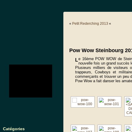
«
Petit Rederching 2013
«
Pow Wow Steinbourg 20
e 16ème POW WOW de Steinbou
L
nouvelle fois un grand succès l
no images were found
Plusieurs milliers de visiteurs
trappeurs, Cowboys et militair
commerçants et trouver un peu d
Pow Wow a fait danser les amate
Catégories