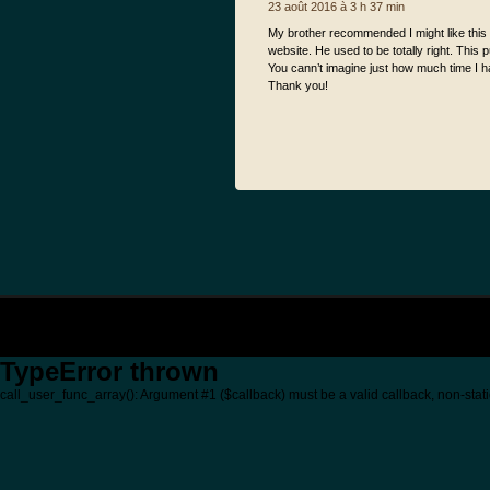
23 août 2016 à 3 h 37 min
My brother recommended I might like this
website. He used to be totally right. This 
You cann’t imagine just how much time I had
Thank you!
TypeError thrown
call_user_func_array(): Argument #1 ($callback) must be a valid callback, non-stati