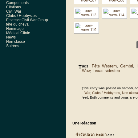
Campements
Citations
Civil War
Clubs / Hobbystes
Elsasser Civil War Group
fête du cheval
Hommage
Médical Clinic
News
Non classé
Soirées
ags:
Fête Western
,
Gembri
,
T
Wow
,
Texas sidestep
This entry was posted on samedi, ao
War
,
Clubs / Hobbystes
,
Non class
feed. Both comments and pings are cu
Une Réaction
กําจัดปลวก พะเยา
dit :