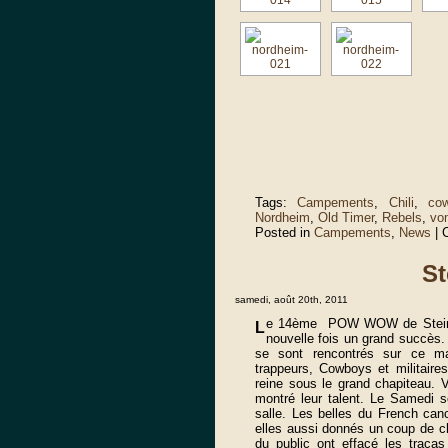
Tags:
Campements
,
Chili
,
co
Nordheim
,
Old Timer
,
Rebels
,
vo
Posted in
Campements
,
News
|
St
samedi, août 20th, 2011
e 14ème POW WOW de Steinbou
L
nouvelle fois un grand succès. L
se sont rencontrés sur ce mag
trappeurs, Cowboys et militaire
reine sous le grand chapiteau. V
montré leur talent. Le Samedi so
salle. Les belles du French can
elles aussi donnés un coup de c
du public ont effacé les tracas