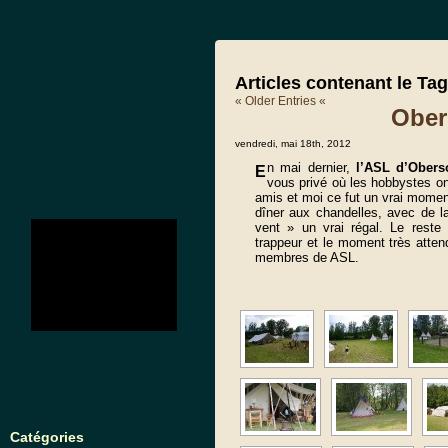
Articles contenant le Ta
« Older Entries «
Ober
vendredi, mai 18th, 2012
n mai dernier,
l’ASL d’Obers
E
vous privé où les hobbystes on
amis et moi ce fut un vrai moment
dîner aux chandelles, avec de 
no images were found
vent » un vrai régal. Le reste
trappeur et le moment très attendu
membres de ASL.
Catégories