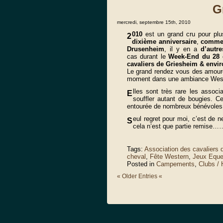
G
mercredi, septembre 15th, 2010
010
est un grand cru pour plus
2
dixième anniversaire
,
comme 
Drusenheim
, il y en a
d’autr
cas durant le
Week-End du 28 e
cavaliers de Griesheim & envi
Le grand rendez vous des amoure
moment dans une ambiance Wes
lles sont très rare les assoc
E
souffler autant de bougies. C
entourée de nombreux bénévoles.
eul regret pour moi, c’est de 
S
cela n’est que partie remise…
Tags:
Association des cavaliers 
cheval
,
Fête Western
,
Jeux Eque
Posted in
Campements
,
Clubs /
« Older Entries «