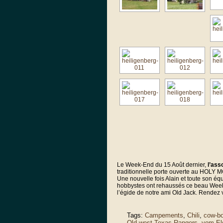
Le Week-End du 15 Août dernier,
l’ass
traditionnelle porte ouverte au HOLY
Une nouvelle fois Alain et toute son é
hobbystes ont rehaussés ce beau Week-E
l’égide de notre ami Old Jack. Rendez
Tags:
Campements
,
Chili
,
cow-b
Old west Texas Rangers
,
vom El