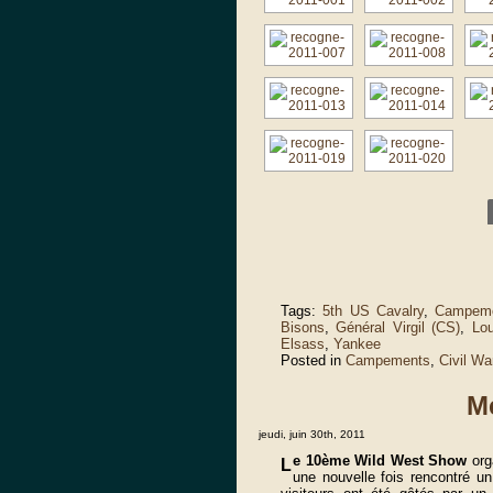
Tags:
5th US Cavalry
,
Campem
Bisons
,
Général Virgil (CS)
,
Lou
Elsass
,
Yankee
Posted in
Campements
,
Civil Wa
Me
jeudi, juin 30th, 2011
e 10ème Wild West Show
org
L
une nouvelle fois rencontré u