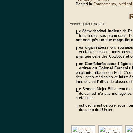
Posted in
Campements
,
Médical 
mercredi, juillet 13th, 2011
e 8ème festival indiens
de Rec
L
tenu toutes ses promesses. Les
ont occupés un site magnifiqu
es organisateurs ont souhaité
L
véritables bisons, mais aussi 
ainsi que celle des Cowboys et de
es Confédérés sous l’égide 
L
ordres du Colonel François 
palpitante attaque du Fort. C’est
des unités médicales et infirmièr
faire devant l’afflux de blessés
e Sergent Major Bill a tenu à 
L
de samedi n’a pas ménagé les 
a été utile.
out ceci s’est déroulé sous l’œi
T
du camp de l’Union.