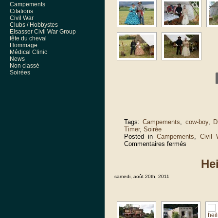
Campements
Citations
Civil War
Clubs / Hobbystes
Elsasser Civil War Group
fête du cheval
Hommage
Médical Clinic
News
Non classé
Soirées
Tags:
Campements
,
cow-boy
,
D
Timer
,
Soirée
Posted in
Campements
,
Civil 
sur
Commentaires fermés
Obersoultz
2012
He
samedi, août 20th, 2011