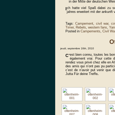
in der Mitte der deutschen Wei
ch hatte viel Spaß dabei zu s
I
jahres erweitert mit der ankun
Tags:
Campement
,
civil war
,
co
Timer
,
Rebels
,
western fans
,
Yan
Posted in
Campements
,
Civil Wa
O
jeudi, septembre 16th, 2010
est bien connu, toutes les bo
C’
également vrai. Pour cette 
rendez vous privé chez elle en 
des amis qui n’ont pas pu partic
c’est de n’avoir put venir que
Jutta Für deine Treffe
.