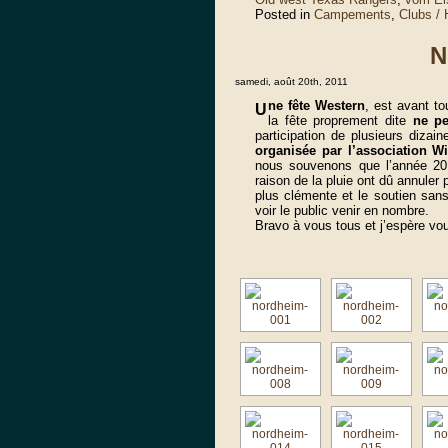
Posted in
Campements
,
Clubs /
N
samedi, août 20th, 2011
ne fête Western
, est avant to
U
la fête proprement dite
ne pe
participation de plusieurs dizai
organisée par l’association W
nous souvenons que l’année 201
raison de la pluie ont dû annuler
plus clémente et le soutien san
voir le public venir en nombre.
Bravo à vous tous et j’espère vo