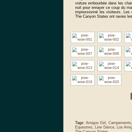
voiture embourbée dans les cha
nuit pour enrayer ce coup du ma
impressionné les visiteurs. Les 
The Canyon States ont ravies 
Tags:
Amigos Girl
,
Campements
Equestres
,
Line Dance
,
Los Ami
The Canyon States