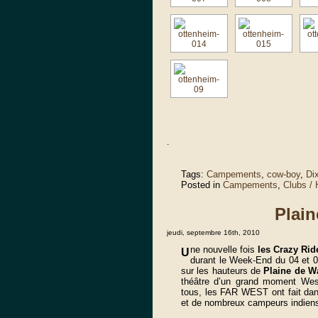
.
Tags:
Campements
,
cow-boy
,
Dix
Posted in
Campements
,
Clubs /
Plai
jeudi, septembre 16th, 2010
ne nouvelle fois
les Crazy Rid
U
durant le Week-End du 04 et 0
sur les hauteurs de
Plaine de W
théâtre d’un grand moment Wes
tous, les FAR WEST ont fait dan
et de nombreux campeurs indiens,