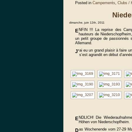
Posted in
Campements
,
Clubs /
Niede
dimanche, juin 12th, 2011
NFIN !!! La reprise des Cam
E
hauteurs de Niederschopfheim
un petit groupe de passionnés 
Allemand.
ai eu un grand plaisir à faire u
J’
s’est agrandit en début d’anné
NDLICH! Die Wiederaufnahme
E
Höhen von Niederschopfheim.
as Wochenende vom 27-29 Mai 
D