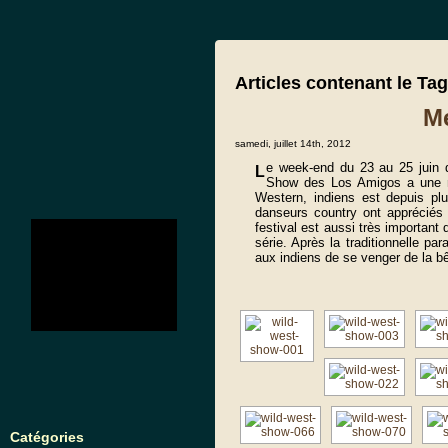
Articles contenant le Ta
Me
samedi, juillet 14th, 2012
e week-end du 23 au 25 juin d
L
Show des Los Amigos a une no
Western, indiens est depuis p
danseurs country ont appréciés
no images were found
festival est aussi très important
série. Après la traditionnelle 
aux indiens de se venger de la bê
Catégories