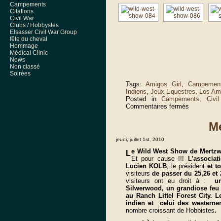
Campements
Citations
Civil War
Clubs / Hobbystes
Elsasser Civil War Group
fête du cheval
Hommage
Médical Clinic
News
Non classé
Soirées
Tags:
Amigos Girl
,
Campemen
Indiens
,
Jeux Equestres
,
Los Am
Posted in
Campements
,
Civi
sur
Commentaires fermés
Mertzwiller
2012
Me
jeudi, juillet 1st, 2010
e Wild West Show de Mertzwi
L
Et pour cause !!!
L’associat
Lucien KOLB
, le président
et t
visiteurs
de passer du 25,26 et
visiteurs ont eu droit à :
un
Silwerwood, un grandiose feu 
au Ranch Littel Forest City. 
indien et celui des westerne
nombre croissant de Hobbistes
.