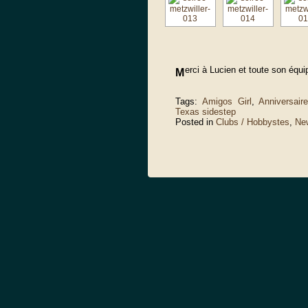
erci à Lucien et toute son équ
M
Tags:
Amigos Girl
,
Anniversair
Texas sidestep
Posted in
Clubs / Hobbystes
,
Ne