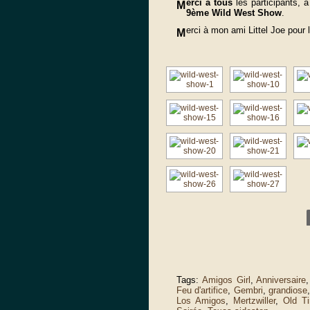
erci à tous
les participants, 
M
9ème Wild West Show
.
erci à mon ami Littel Joe pou
M
Tags:
Amigos Girl
,
Anniversaire
Feu d'artifice
,
Gembri
,
grandiose
Los Amigos
,
Mertzwiller
,
Old T