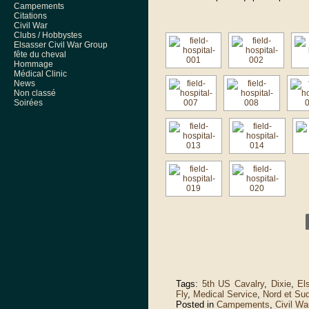
Campements
Citations
Civil War
Clubs / Hobbystes
Elsasser Civil War Group
fête du cheval
Hommage
Médical Clinic
News
Non classé
Soirées
Tags:
5th US Cavalry
,
Dixie
,
El
Fly
,
Medical Service
,
Nord et Su
Posted in
Campements
,
Civil Wa