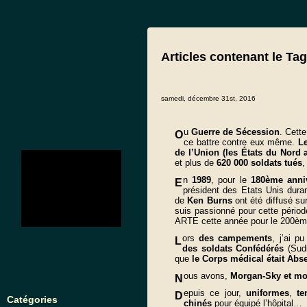
Articles contenant le Tag
samedi, décembre 31st, 2016
u
Guerre de Sécession
. Cette
O
ce battre contre eux même.
Le
de l’Union (les États du Nord a
no images were found
et plus de
620 000 soldats
tués
n
1989
, pour le
180ème
anni
E
président des Etats Unis dura
de
Ken Burns
ont été diffusé s
suis passionné pour cette période
ARTE cette année pour le 200èm
ors
des campements
, j’ai p
L
des soldats Confédérés
(Sudi
que
le Corps médical était Abs
ous avons,
Morgan-Sky et mo
N
epuis ce jour,
uniformes
,
te
D
Catégories
chinés
pour équipé l’hôpital…