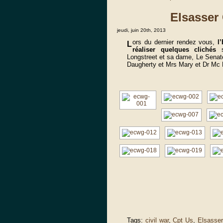
Elsasser
jeudi, juin 20th, 2013
ors du dernier rendez vous,
l
L
réaliser quelques clichés
Longstreet et sa dame, Le Senat
Daugherty et Mrs Mary et Dr Mc
Tags:
civil war
,
Cpt Us
,
Elsasser