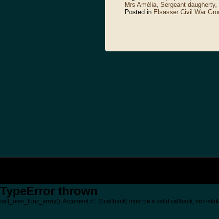
Mrs Amélia
,
Sergeant daugherty
,
Posted in
Elsasser Civil War Gro
TypeError thrown
call_user_func_array(): Argument #1 ($callback) must be a valid callback, non-stati