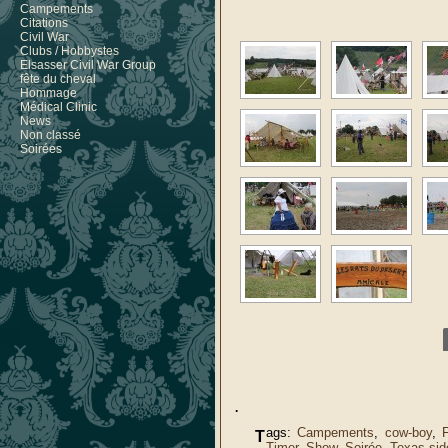
Campements
Citations
Civil War
Clubs / Hobbystes
Elsasser Civil War Group
fête du cheval
Hommage
Médical Clinic
News
Non classé
Soirées
.
ags:
Campements
,
cow-boy
,
T
Timer
,
Show
,
Soirée
,
Texas sid