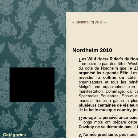
«
Steinbourg 2010
«
Nordheim 2010
es Wild Horse Rider’s de No
L
emboité le pas des fêtes Weste
du coté de Nordheim que
le 1
no images were found
organisé leur grande Fête
.
Les
investis la colline du côté
organisateurs et tous les bén
Malgré une organisation bien 
manifestation. Dommage, car c
Spectacles Equestres, Shows amé
mauvais temps a gâché la plus 
plusieurs centaines de visiteur
de
la belle musique country jou
ourage la persévérance paie
C
longs mois ont préparé cette 
Cowboy ne se démonte
pas
et 
l’année prochaine, pour une
Catégories
A