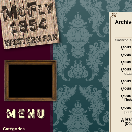
Archiv
dimanche, a
ous
V
ous
V
ous
V
no images were found
ous
V
clas
ous
V
ous
V
ous
V
l’in
ous
V
pour
bra
A
(Dé
Catégories