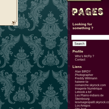
Looking for
something ?
Profile
Who’s McFly ?
Contact
Liens
Alan BIRDY
Photographer
Freddy Willmann
haiwee-la-
comanche.skyrock.com
Imagerie Numérique
Lebook a tof
Les Plains-indians de
Steinbourg
lesvisagespal8.skyrock.
Los Amigos