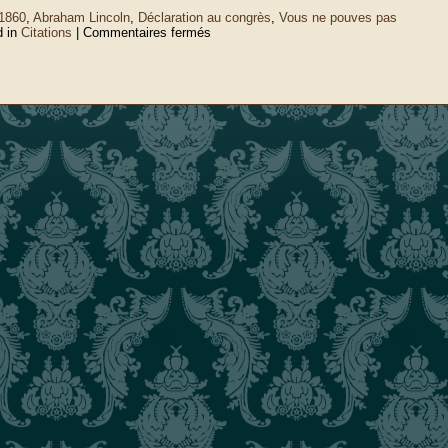
1860
,
Abraham Lincoln
,
Déclaration au congrès
,
Vous ne pouves pas
sur
d in
Citations
|
Commentaires fermés
Vous
ne
pouvez
Pas……