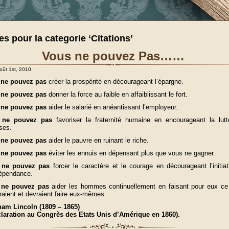
es pour la categorie ‘Citations’
Vous ne pouvez Pas……
oût 1st, 2010
 ne pouvez pas
créer la prospérité en décourageant l’épargne.
 ne pouvez pas
donner la force au faible en affaiblissant le fort.
 ne pouvez pas
aider le salarié en anéantissant l’employeur.
 ne pouvez pas
favoriser la fraternité humaine en encourageant la lut
ses.
 ne pouvez pas
aider le pauvre en ruinant le riche.
 ne pouvez pas
éviter les ennuis en dépensant plus que vous ne gagner.
 ne pouvez pas
forcer le caractère et le courage en décourageant l’initiat
dépendance.
 ne pouvez pas
aider les hommes continuellement en faisant pour eux ce 
raient et devraient faire eux-mêmes.
ham Lincoln (1809 – 1865)
claration au Congrès des Etats Unis d’Amérique en 1860).