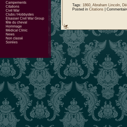
Campements
Tags:
1860
,
Abraham Lincoln
,
Dé
Citations
Posted in
Citations
|
Commentair
Civil War
Clubs / Hobbystes
Elsasser Civil War Group
fête du cheval
Hommage
Médical Clinic
News
Non classé
Soirées