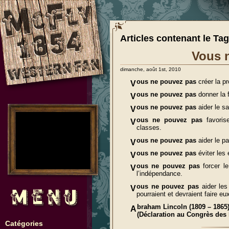
Articles contenant le Tag
Vous 
dimanche, août 1st, 2010
ous ne pouvez pas
créer la p
V
ous ne pouvez pas
donner la f
V
ous ne pouvez pas
aider le sa
V
no images were found
ous ne pouvez pas
favoris
V
classes.
ous ne pouvez pas
aider le pa
V
ous ne pouvez pas
éviter les
V
ous ne pouvez pas
forcer le
V
l’indépendance.
ous ne pouvez pas
aider les
V
pourraient et devraient faire 
braham Lincoln (1809 – 1865
A
(Déclaration au Congrès des 
Catégories