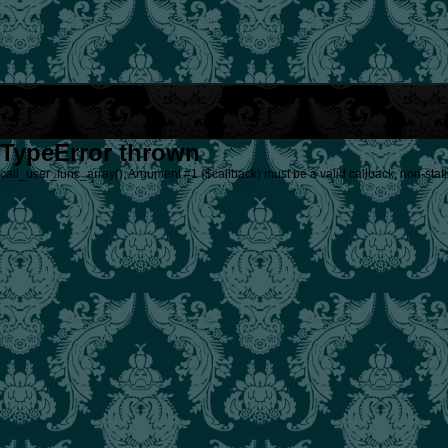
TypeError thrown
call_user_func_array(): Argument #1 ($callback) must be a valid callback, non-stati