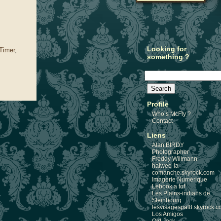
Looking for
Timer
,
something ?
Profile
Who’s McFly ?
Contact
Liens
Alan BIRDY
Photographer
Freddy Willmann
haiwee-la-
comanche.skyrock.com
Imagerie Numérique
Lebook a tof
Les Plains-indians de
Steinbourg
lesvisagespal8.skyrock.
Los Amigos