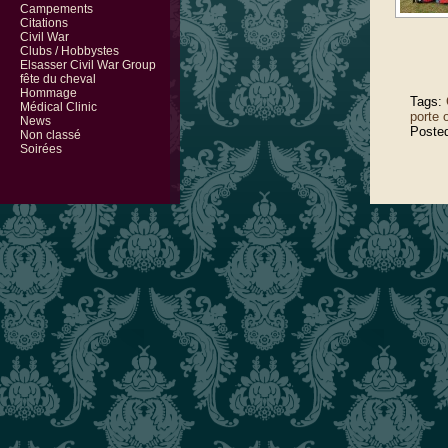
Campements
Citations
Civil War
Clubs / Hobbystes
Elsasser Civil War Group
fête du cheval
Hommage
Tags:
Médical Clinic
porte 
News
Poste
Non classé
Soirées