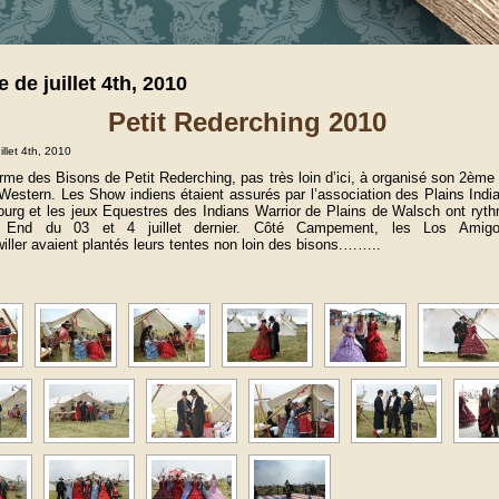
 de juillet 4th, 2010
Petit Rederching 2010
illet 4th, 2010
rme des Bisons de Petit Rederching, pas très loin d’ici, à organisé son 2èm
Western. Les Show indiens étaient assurés par l’association des Plains Indi
ourg et les jeux Equestres des Indians Warrior de Plains de Walsch ont ryt
End du 03 et 4 juillet dernier. Côté Campement, les Los Amig
iller avaient plantés leurs tentes non loin des bisons.……..