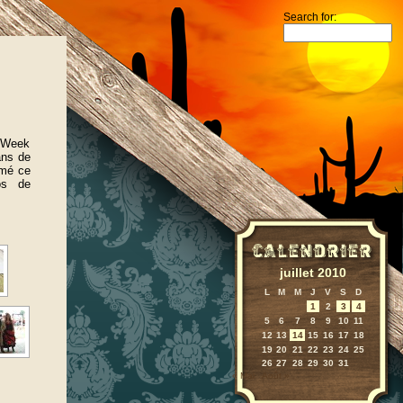
Search for:
e Week
ans de
hmé ce
os de
juillet 2010
L
M
M
J
V
S
D
1
2
3
4
5
6
7
8
9
10
11
12
13
14
15
16
17
18
19
20
21
22
23
24
25
26
27
28
29
30
31
« Mai
Août »