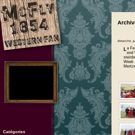
Archive
dimanche, ju
a Fe
L
end 
steinb
Week 
Mertzw
no images were found
Catégories