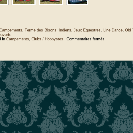
Campements
,
Ferme des Bisons
,
Indiens
,
Jeux Equestres
,
Line Dance
,
Old 
ouverte
sur
d in
Campements
,
Clubs / Hobbystes
|
Commentaires fermés
Petit
Rederching
2010