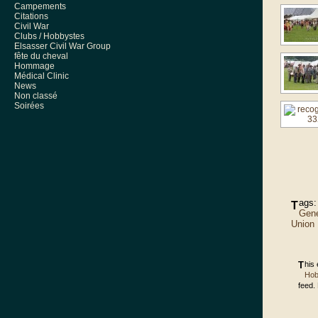
Campements
Citations
Civil War
Clubs / Hobbystes
Elsasser Civil War Group
fête du cheval
Hommage
Médical Clinic
News
Non classé
Soirées
ags
T
Gene
Union M
This
Hob
feed.