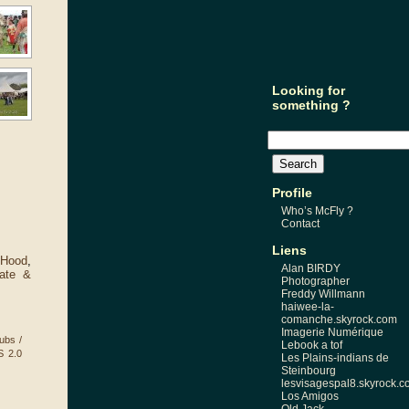
Looking for
something ?
Profile
Who’s McFly ?
Contact
Liens
 Hood
,
Alan BIRDY
rate &
Photographer
Freddy Willmann
haiwee-la-
comanche.skyrock.com
Imagerie Numérique
ubs /
Lebook a tof
 2.0
Les Plains-indians de
Steinbourg
lesvisagespal8.skyrock.
Los Amigos