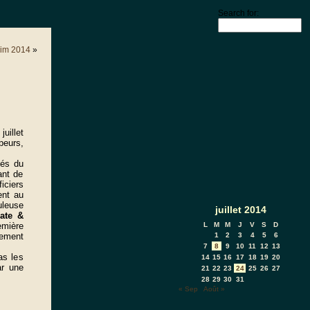
Search for:
eim 2014
»
uillet
peurs,
nés du
ant de
iciers
ent au
uleuse
juillet 2014
rate &
emière
L
M
M
J
V
S
D
lement
1
2
3
4
5
6
7
8
9
10
11
12
13
as les
14
15
16
17
18
19
20
ar une
21
22
23
24
25
26
27
28
29
30
31
« Sep
Août »