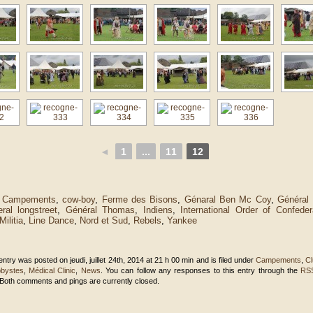
◄
1
...
11
12
:
Campements
,
cow-boy
,
Ferme des Bisons
,
Génaral Ben Mc Coy
,
Général
ral longstreet
,
Général Thomas
,
Indiens
,
International Order of Confede
ilitia
,
Line Dance
,
Nord et Sud
,
Rebels
,
Yankee
 entry was posted on jeudi, juillet 24th, 2014 at 21 h 00 min and is filed under
Campements
,
Cl
bystes
,
Médical Clinic
,
News
. You can follow any responses to this entry through the
RSS
 Both comments and pings are currently closed.