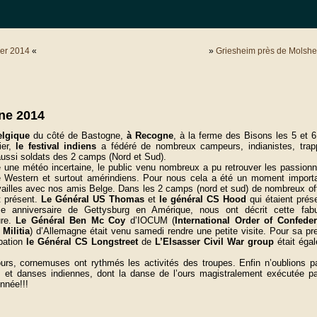
ler 2014
«
»
Griesheim près de Molsh
ne 2014
elgique
du côté de Bastogne,
à Recogne
, à la ferme des Bisons les 5 et 6 j
ier,
le festival indiens
a fédéré de nombreux campeurs, indianistes, trap
ussi soldats des 2 camps (Nord et Sud).
 une météo incertaine, le public venu nombreux a pu retrouver les passion
 Western et surtout amérindiens. Pour nous cela a été un moment import
vailles avec nos amis Belge. Dans les 2 camps (nord et sud) de nombreux off
t présent.
Le Général US Thomas
et
le général CS Hood
qui étaient prés
e anniversaire de Gettysburg en Amérique, nous ont décrit cette fab
ure.
Le Général Ben Mc Coy
d’IOCUM (
International Order of Confede
Militia
) d’Allemagne était venu samedi rendre une petite visite. Pour sa pr
ipation
le Général CS Longstreet
de
L’Elsasser Civil War group
était éga
rs, cornemuses ont rythmés les activités des troupes. Enfin n’oublions p
 et danses indiennes, dont la danse de l’ours magistralement exécutée p
nnée!!!