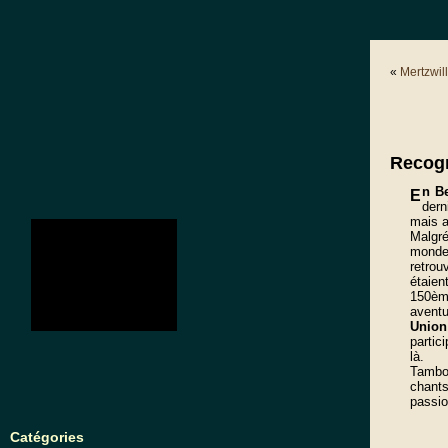
«
Mertzwil
Recog
n B
E
dern
mais a
no images were found
Malgré
monde
retrou
étaien
150èm
avent
Union 
partic
là.
Tambou
chants
passio
Catégories