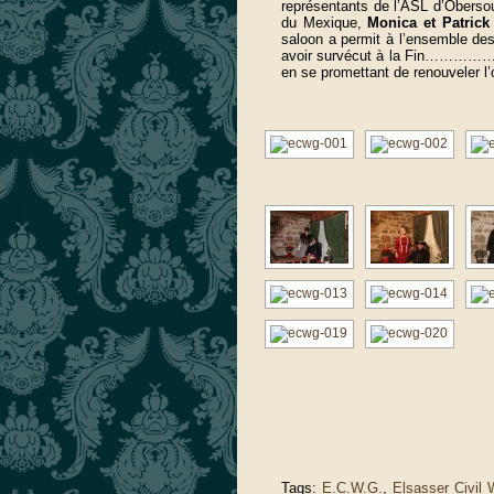
représentants de l’ASL d’Oberso
du Mexique,
Monica et Patric
saloon a permit à l’ensemble des 
avoir survécut à la Fin……………de 
en se promettant de renouveler l’
Tags:
E.C.W.G.
,
Elsasser Civil 