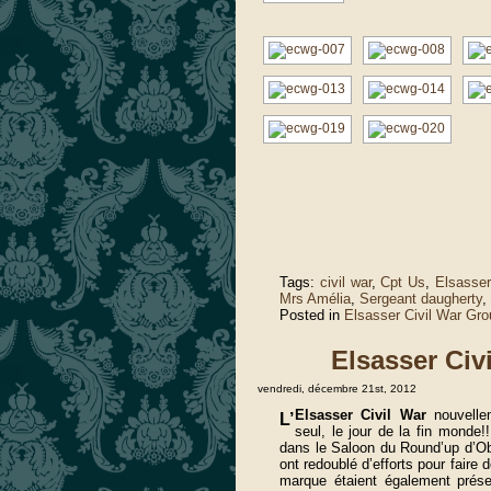
Tags:
civil war
,
Cpt Us
,
Elsasser
Mrs Amélia
,
Sergeant daugherty
,
Posted in
Elsasser Civil War Gro
Elsasser Civ
vendredi, décembre 21st, 2012
Elsasser Civil War
nouvelle
L’
seul, le jour de la fin monde
dans le Saloon du Round’up d’Ob
ont redoublé d’efforts pour faire 
marque étaient également prés