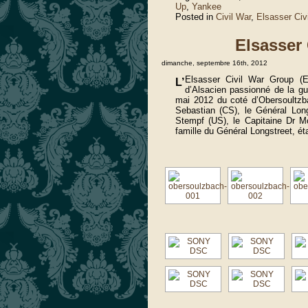
Up
,
Yankee
Posted in
Civil War
,
Elsasser Civ
Elsasser
dimanche, septembre 16th, 2012
Elsasser Civil War Group (
L’
d’Alsacien passionné de la gu
mai 2012 du coté d’Obersoultzba
Sebastian (CS), le Général Lon
Stempf (US), le Capitaine Dr M
famille du Général Longstreet, ét