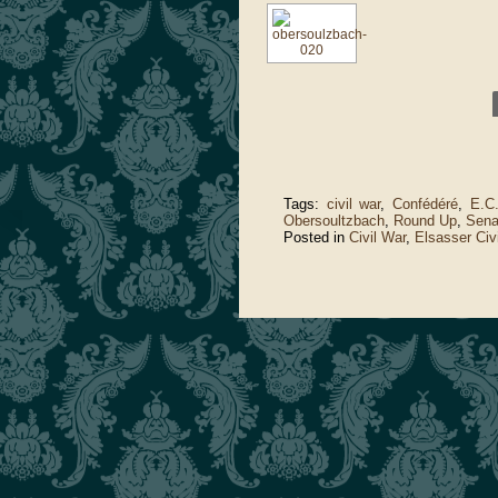
Tags:
civil war
,
Confédéré
,
E.C
Obersoultzbach
,
Round Up
,
Sena
Posted in
Civil War
,
Elsasser Civ