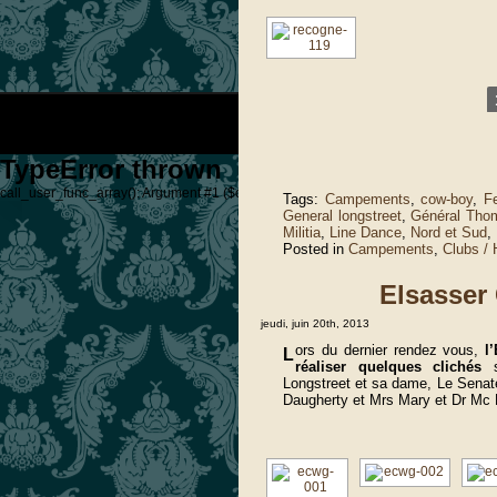
TypeError thrown
call_user_func_array(): Argument #1 ($callback) must be a valid callback, non-stati
Tags:
Campements
,
cow-boy
,
F
General longstreet
,
Général Tho
Militia
,
Line Dance
,
Nord et Sud
,
Posted in
Campements
,
Clubs /
Elsasser
jeudi, juin 20th, 2013
ors du dernier rendez vous,
l
L
réaliser quelques clichés
Longstreet et sa dame, Le Senat
Daugherty et Mrs Mary et Dr Mc