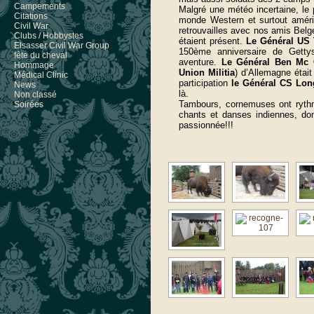
Campements
Malgré une météo incertaine, le
Citations
monde Western et surtout améri
Civil War
retrouvailles avec nos amis Belg
Clubs / Hobbystes
étaient présent.
Le Général U
Elsasser Civil War Group
150ème anniversaire de Getty
fête du cheval
aventure.
Le Général Ben Mc
Hommage
Union Militia
) d’Allemagne était
Médical Clinic
participation
le Général CS Lon
News
là.
Non classé
Tambours, cornemuses ont rythmé
Soirées
chants et danses indiennes, do
passionnée!!!