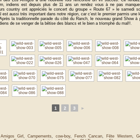
rn, indiens est depuis plus de 11 ans un rendez vous à ne pas manque
rs country ont appréciés le concert du groupe « Route 67 » le samedi so
al est aussi très important dans notre région, car c’est le premier parmis une 
 Après la traditionnelle parade du côté du Ranch, le nouveau grand Show à 
diens de se venger de la bêtise des blancs et le bien a triomphé du mal!!.
1
2
3
►
:
Amigos Girl
,
Campements
,
cow-boy
,
Fench Cancan
,
Fête Western
,
G