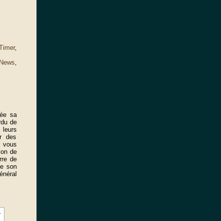
Timer
,
News
,
ée sa
rdu de
 leurs
r des
t vous
ion de
rre de
de son
énéral