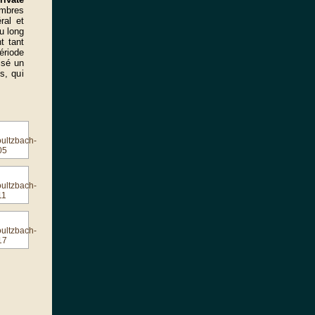
embres
ral et
u long
t tant
ériode
isé un
s, qui