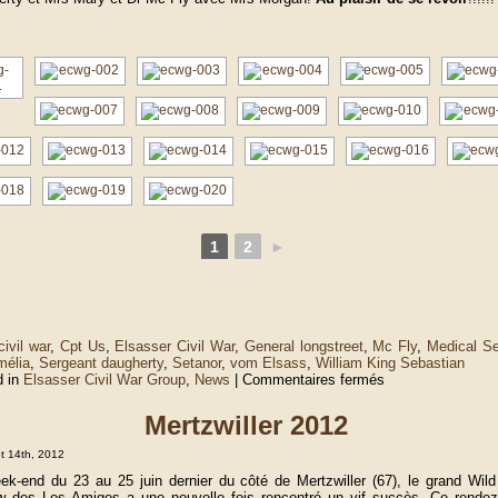
1
2
►
civil war
,
Cpt Us
,
Elsasser Civil War
,
General longstreet
,
Mc Fly
,
Medical Se
mélia
,
Sergeant daugherty
,
Setanor
,
vom Elsass
,
William King Sebastian
sur
d in
Elsasser Civil War Group
,
News
|
Commentaires fermés
Elsasser
Civil
Mertzwiller 2012
War
Group
et 14th, 2012
2013
ek-end du 23 au 25 juin dernier du côté de Mertzwiller (67), le grand Wil
 des Los Amigos a une nouvelle fois rencontré un vif succès. Ce rende