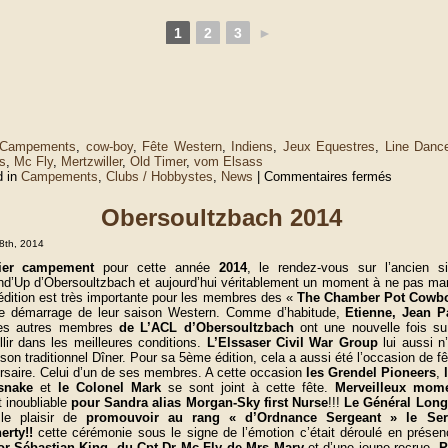
1
2
3
►
© McFly1854 2011
Campements
,
cow-boy
,
Fête Western
,
Indiens
,
Jeux Equestres
,
Line Danc
s
,
Mc Fly
,
Mertzwiller
,
Old Timer
,
vom Elsass
c method PA_Filter::spool_analytics() cannot be called statically
sur
d in
Campements
,
Clubs / Hobbystes
,
News
|
Commentaires fermés
Mertzwille
2014
Obersoultzbach 2014
t 8th, 2014
ier campement
pour cette année
2014
, le rendez-vous sur l’ancien s
d’Up d’Obersoultzbach et aujourd’hui véritablement un moment à ne pas ma
édition est très importante pour les membres des «
The Chamber Pot Cowb
le démarrage de leur saison Western. Comme d’habitude,
Etienne, Jean 
les autres membres
de L’ACL d’Obersoultzbach
ont une nouvelle fois s
llir dans les meilleures conditions.
L’Elssaser Civil War Group
lui aussi n
 son traditionnel Dîner. Pour sa 5ème édition, cela a aussi été l’occasion de fê
rsaire. Celui d’un de ses membres. A cette occasion
les Grendel Pioneers
,
esnake
et
le Colonel Mark
se sont joint à cette fête.
Merveilleux mom
t inoubliable
pour Sandra alias Morgan-Sky first Nurse
!!!
Le Général Long
le plaisir de
promouvoir au rang « d’Ordnance Sergeant » le Ser
erty!!
cette cérémonie sous le signe de l’émotion c’était déroulé en prése
or Sébastian King, du Cpt Dr Mc Fly
de Mrs Mary
et d’une jeune recrue,
P