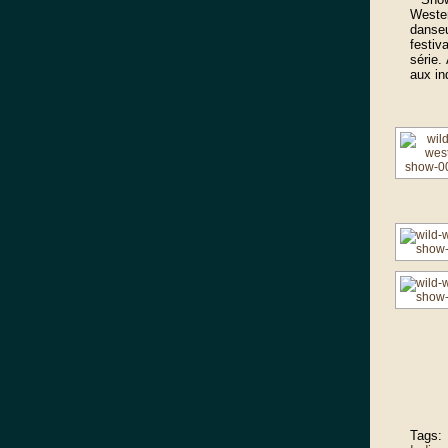
Weste
danseu
festiv
série.
aux in
Tags