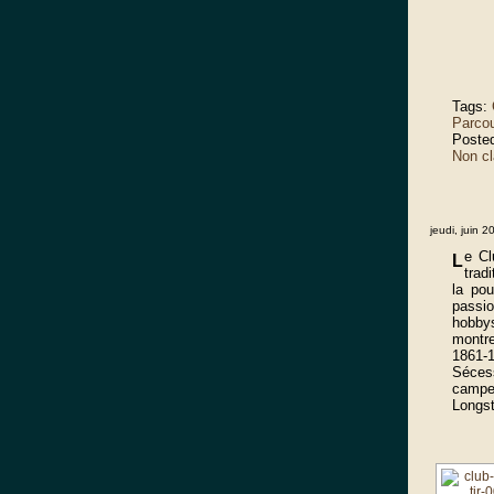
Tags:
Parcou
Poste
Non c
jeudi, juin 2
e Cl
L
trad
la pou
passi
hobby
montre
1861-1
Sécess
campe
Longst