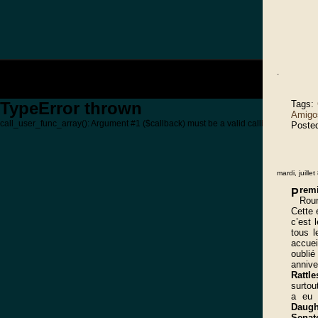
.
Tags:
TypeError thrown
Amigo
call_user_func_array(): Argument #1 ($callback) must be a valid callback, non-stati
Poste
mardi, juille
rem
P
Roun
Cette 
c’est 
tous 
accuei
oublié
annive
Rattl
surtou
a eu 
Daugh
Senat