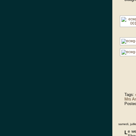
Tags:
Mrs A
Poste
samedi, juill
e we
L
Show