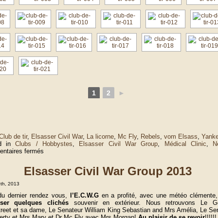
1
2
►
Club de tir
,
Elsasser Civil War
,
La licorne
,
Mc Fly
,
Rebels
,
vom Elsass
,
Yank
ed in
Clubs / Hobbystes
,
Elsasser Civil War Group
,
Médical Clinic
,
N
sur
ntaires fermés
Club
de
Elsasser Civil War Group 2013
tir
La
0th, 2013
Licorne
2013
du dernier rendez vous,
l’E.C.W.G
en a profité, avec une météo clémente
liser quelques clichés
souvenir en extérieur. Nous retrouvons Le Gé
reet et sa dame, Le Senateur William King Sebastian and Mrs Amélia, Le Se
rty et Mrs Mary et Dr Mc Fly avec Mrs Morgan!
Au plaisir de se revoir
!!!!!!