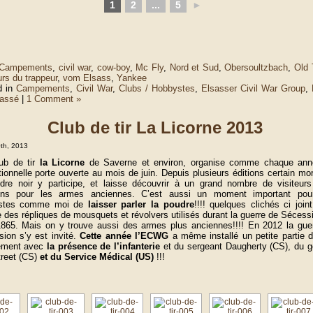
1
2
...
5
►
Campements
,
civil war
,
cow-boy
,
Mc Fly
,
Nord et Sud
,
Obersoultzbach
,
Old 
rs du trappeur
,
vom Elsass
,
Yankee
d in
Campements
,
Civil War
,
Clubs / Hobbystes
,
Elsasser Civil War Group
,
lassé
|
1 Comment »
Club de tir La Licorne 2013
0th, 2013
ub de tir
la Licorne
de Saverne et environ, organise comme chaque ann
itionnelle porte ouverte au mois de juin. Depuis plusieurs éditions certain mo
dre noir y participe, et laisse découvrir à un grand nombre de visiteurs
ons pour les armes anciennes. C’est aussi un moment important pou
stes comme moi de
laisser parler la poudre
!!!! quelques clichés ci join
 des répliques de mousquets et révolvers utilisés durant la guerre de Sécess
865. Mais on y trouve aussi des armes plus anciennes!!!! En 2012 la gue
ion s’y est invité.
Cette année l’ECWG
a même installé un petite partie 
ment avec
la présence de l’infanterie
et du sergeant Daugherty (CS), du g
reet (CS)
et du Service Médical (US)
!!!