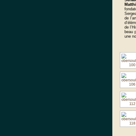
Matth
fonda
Serge
de l’a
d’élé
de l’H
beau p
une no