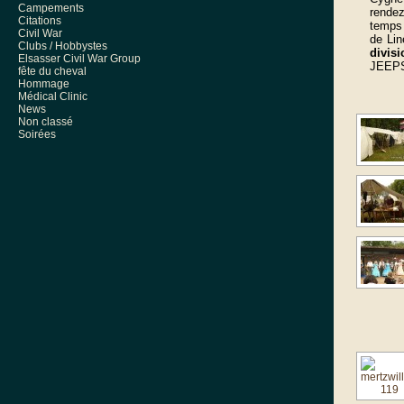
Campements
rendez
Citations
temps
Civil War
de Lin
Clubs / Hobbystes
divis
Elsasser Civil War Group
JEEPS,
fête du cheval
Hommage
Médical Clinic
News
Non classé
Soirées