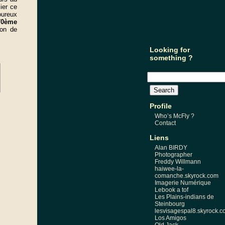
ier ce
oureux
70ème
ion de
Looking for
something ?
Profile
Who’s McFly ?
Contact
Liens
Alan BIRDY
Photographer
Freddy Willmann
haiwee-la-
comanche.skyrock.com
Imagerie Numérique
Lebook a tof
Les Plains-indians de
Steinbourg
lesvisagespal8.skyrock.
Los Amigos