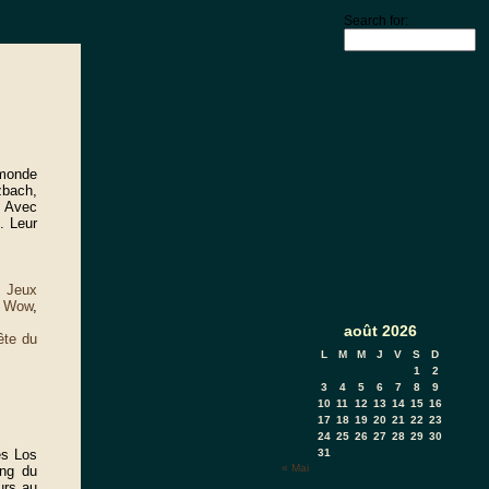
Search for:
 monde
zbach,
. Avec
. Leur
,
Jeux
 Wow
,
août 2026
ête du
L
M
M
J
V
S
D
1
2
3
4
5
6
7
8
9
10
11
12
13
14
15
16
17
18
19
20
21
22
23
24
25
26
27
28
29
30
s Los
31
« Mai
ang du
urs au