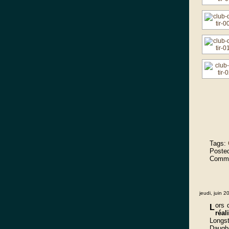
Tags:
Post
Comme
jeudi, juin 2
ors 
L
réa
Longst
Daughe