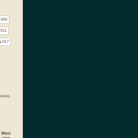
rvice
,
d West
z vous