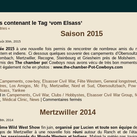
es contenant le Tag ‘vom Elsass’
tries «
Saison 2015
oût 30th, 2015
ée 2015
à une nouvelle fois permis de rencontrer de nombreux amis du
tern et indiens. Ci dessous quelques souvenir des campements d’Obersoult
embach, Mertzwiller, Recogne, Steinbourg et Griesheim près de Molsheim
mis des
The chamber po
t Cowboys nous avons vécu de très bon moments
st également riche en photos :
www.the-chamber-Pot-Cowboys.com
Campements
,
cow-boy
,
Elsasser Civil War
,
Fête Western
,
General longstreet
tres
,
Los Amigos
,
Mc Fly
,
Mertzwiller
,
Nord et Sud
,
Obersoultzbach
,
Pow
lsass
,
Yankee
d in
Campements
,
Civil War
,
Clubs / Hobbystes
,
Elsasser Civil War Group
,
f
sur
,
Médical Clinic
,
News
|
Commentaires fermés
Saison
2015
Mertzwiller 2014
t 8th, 2014
3ème Wild West Show
fin juin,
organisé par Lucien et toute son équipe
de
os de Mertzwiller à une nouvelle fois
réuni
autour du Ranch et de l’ét
e
les passionnés du Monde Western et Indiens.
Malgré la météo pas toujo