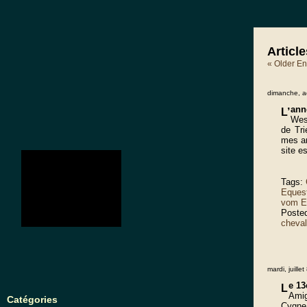
Articl
« Older En
dimanche, a
ann
L’
Wes
de Tri
mes a
site e
no images were found
Tags:
Eques
vom E
Poste
cheval
mardi, juille
e 1
L
Amig
Catégories
Cygn