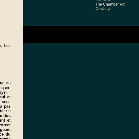
Old Jack
The Chamber Pot
Cowboys
e
,
Los
r
ite du
nquer.
oys
« ,
Paul
et
u nous
’a pas
ter un
le doc
ent
et
street
geant
nce
du
rivate