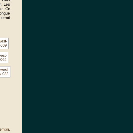
r. Les
ir. Ce
longue
permit
embri
,