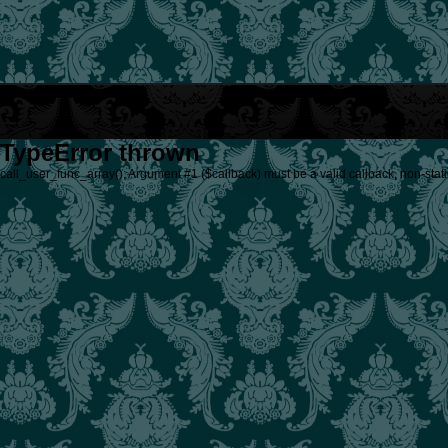
TypeError thrown
call_user_func_array(): Argument #1 ($callback) must be a valid callback, non-stati