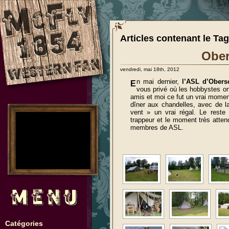
Articles contenant le Ta
Ober
vendredi, mai 18th, 2012
n mai dernier,
l’ASL d’Obers
E
vous privé où les hobbystes on
amis et moi ce fut un vrai moment
dîner aux chandelles, avec de 
vent » un vrai régal. Le reste
no images were found
trappeur et le moment très attendu
membres de ASL.
Catégories