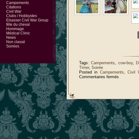
Campements
Citations
Civil War
Clubs / Hobbystes
Elsasser Civil War Group
fête du cheval
Hommage
Médical Clinic
News
Non classé
Soirées
Tags:
Campements
,
cow-boy
,
D
Timer
,
Soirée
Posted in
Campements
,
Civil 
sur
Commentaires fermés
Obersoultz
2012