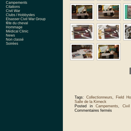
Campements
Citations
Civil War
Clubs / Hobbystes
Elsasser Civil War Group
fête du cheval
Hommage
Médical Clinic
News
Non classé
Soirées
Tags:
Collectionneurs
,
Field Ho
Salle de la Kirneck
Posted in
Campements
,
Civi
sur
Commentaires fermés
Gertwiller
2011