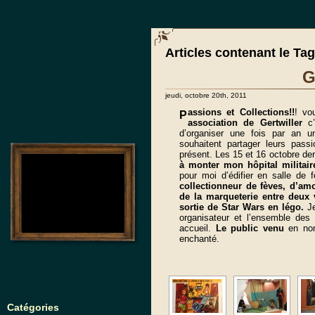
Articles contenant le Tag
G
jeudi, octobre 20th, 2011
assions et Collections!!
! vo
P
association de Gertwiller
c
d’organiser une fois par an u
souhaitent partager leurs pass
présent. Les 15 et 16 octobre dern
no images were found
à monter mon hôpital militair
pour moi d’édifier en salle de 
collectionneur de fèves, d’am
de la marqueterie entre deux
sortie de Star Wars en légo.
Je
organisateur et l’ensemble des
accueil.
Le public
venu
en no
enchanté.
Catégories