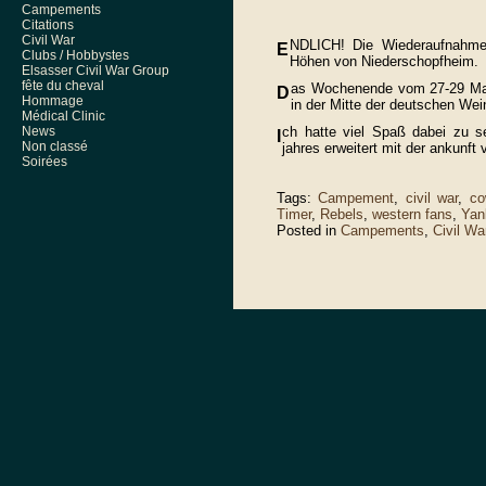
Campements
Citations
Civil War
NDLICH! Die Wiederaufnahme
E
Clubs / Hobbystes
Höhen von Niederschopfheim.
Elsasser Civil War Group
fête du cheval
as Wochenende vom 27-29 Mai 
D
Hommage
in der Mitte der deutschen Wei
Médical Clinic
ch hatte viel Spaß dabei zu s
News
I
Non classé
jahres erweitert mit der ankun
Soirées
Tags:
Campement
,
civil war
,
co
Timer
,
Rebels
,
western fans
,
Yan
Posted in
Campements
,
Civil Wa