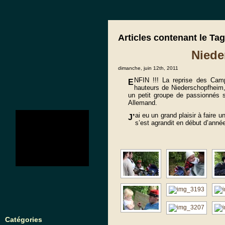
Articles contenant le Tag
Niede
dimanche, juin 12th, 2011
NFIN !!! La reprise des Cam
E
hauteurs de Niederschopfheim
un petit groupe de passionnés 
Allemand.
no images were found
ai eu un grand plaisir à faire u
J’
s’est agrandit en début d’anné
Catégories