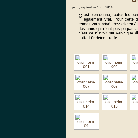
jeudi, septembre 16th, 2010
est bien connu, toutes les bo
C’
également vrai. Pour cette 
rendez vous privé chez elle en 
des amis qui n’ont pas pu partic
c’est de n’avoir put venir que
Jutta Für deine Treffe
.