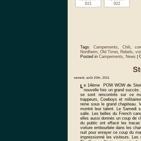
Tags:
Campements
,
Chili
,
co
Nordheim
,
Old Timer
,
Rebels
,
vo
Posted in
Campements
,
News
|
St
samedi, août 20th, 2011
e 14ème POW WOW de Steinbou
L
nouvelle fois un grand succès. L
se sont rencontrés sur ce mag
trappeurs, Cowboys et militaire
reine sous le grand chapiteau. V
montré leur talent. Le Samedi so
salle. Les belles du French can
elles aussi donnés un coup de c
du public ont effacé les tracas
voiture embourbée dans les cha
nuit pour enrayer ce coup du ma
impressionné les visiteurs. Les 