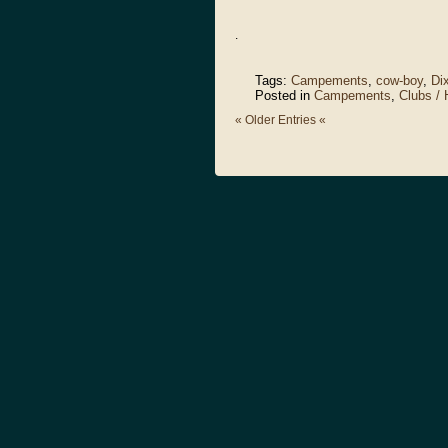
.
Tags:
Campements
,
cow-boy
,
Dix
Posted in
Campements
,
Clubs /
« Older Entries «