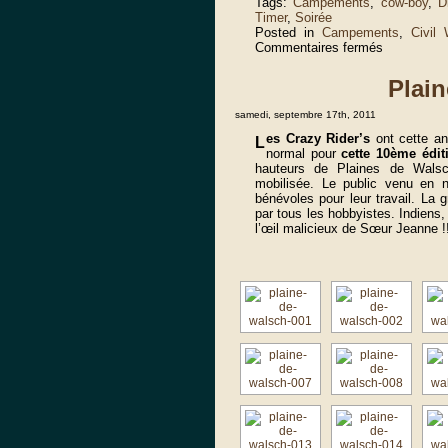
Tags:
Campements
,
cow-boy
,
D
Timer
,
Soirée
Posted in
Campements
,
Civil 
sur
Commentaires fermés
Obersoultz
2012
Plai
samedi, septembre 17th, 2011
es Crazy Rider’s
ont cette an
L
normal pour
cette 10ème édit
hauteurs de Plaines de Walsch
mobilisée. Le public venu en 
bénévoles pour leur travail. La
par tous les hobbyistes. Indiens,
l’œil malicieux de Sœur Jeanne !