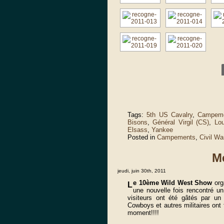
Tags:
5th US Cavalry
,
Campem
Bisons
,
Général Virgil (CS)
,
Lou
Elsass
,
Yankee
Posted in
Campements
,
Civil Wa
Me
jeudi, juin 30th, 2011
e 10ème Wild West Show
org
L
une nouvelle fois rencontré u
visiteurs ont été gâtés par un
Cowboys et autres militaires ont 
moment!!!!