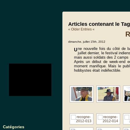
Articles contenant le T
« Older Entries «
R
dimanche, juillet 15th, 2012
ne nouvelle fois du côté de 
U
juillet dernier, le festival in
mais aussi soldats des 2 camps 
Après un début de week-end ens
no images were found
moment manifique. Mais le publ
hobbystes était indéfectible.
Catégories