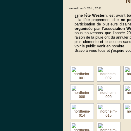
N
samedi, août 20th, 2011
ne fête Western
, est avant to
U
la fête proprement dite
ne pe
participation de plusieurs dizai
organisée par l’association W
nous souvenons que l’année 201
raison de la pluie ont dû annuler
plus clémente et le soutien san
voir le public venir en nombre.
Bravo à vous tous et j’espère vo