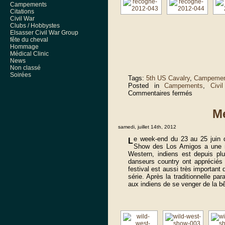
Campements
Citations
Civil War
Clubs / Hobbystes
Elsasser Civil War Group
fête du cheval
Hommage
Médical Clinic
News
Non classé
Soirées
Tags:
5th US Cavalry
,
Campemen
Posted in
Campements
,
Civi
sur
Commentaires fermés
Recogne
2012
Me
samedi, juillet 14th, 2012
e week-end du 23 au 25 juin d
L
Show des Los Amigos a une no
Western, indiens est depuis p
danseurs country ont appréciés
festival est aussi très important
série. Après la traditionnelle 
aux indiens de se venger de la bê