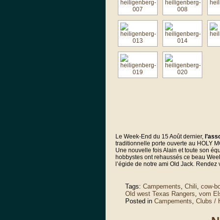
Le Week-End du 15 Août dernier,
l’ass
traditionnelle porte ouverte au HOLY
Une nouvelle fois Alain et toute son é
hobbystes ont rehaussés ce beau Week-E
l’égide de notre ami Old Jack. Rendez
Tags:
Campements
,
Chili
,
cow-b
Old west Texas Rangers
,
vom El
Posted in
Campements
,
Clubs /