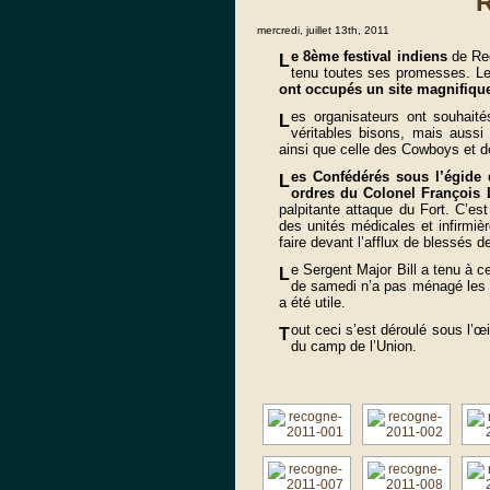
mercredi, juillet 13th, 2011
e 8ème festival indiens
de Rec
L
tenu toutes ses promesses. Les
ont occupés un site magnifiqu
es organisateurs ont souhaité
L
véritables bisons, mais aussi 
ainsi que celle des Cowboys et de
es Confédérés sous l’égide 
L
ordres du Colonel François 
palpitante attaque du Fort. C’est
des unités médicales et infirmièr
faire devant l’afflux de blessés
e Sergent Major Bill a tenu à 
L
de samedi n’a pas ménagé les 
a été utile.
out ceci s’est déroulé sous l’œi
T
du camp de l’Union.