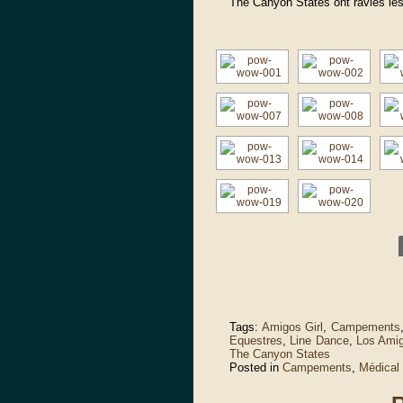
The Canyon States ont ravies 
Tags:
Amigos Girl
,
Campements
Equestres
,
Line Dance
,
Los Ami
The Canyon States
Posted in
Campements
,
Médical 