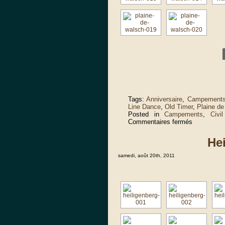
Tags:
Anniversaire
,
Campement
Line Dance
,
Old Timer
,
Plaine d
Posted in
Campements
,
Civi
sur
Commentaires fermés
Plaine
de
He
Walsch
2011
samedi, août 20th, 2011